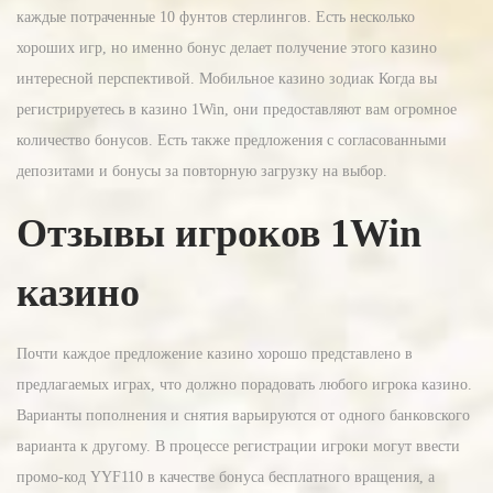
каждые потраченные 10 фунтов стерлингов. Есть несколько
хороших игр, но именно бонус делает получение этого казино
интересной перспективой. Мобильное казино зодиак Когда вы
регистрируетесь в казино 1Win, они предоставляют вам огромное
количество бонусов. Есть также предложения с согласованными
депозитами и бонусы за повторную загрузку на выбор.
Отзывы игроков 1Win
казино
Почти каждое предложение казино хорошо представлено в
предлагаемых играх, что должно порадовать любого игрока казино.
Варианты пополнения и снятия варьируются от одного банковского
варианта к другому. В процессе регистрации игроки могут ввести
промо-код YYF110 в качестве бонуса бесплатного вращения, а