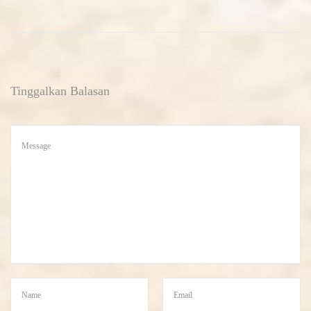
в
ы
п
л
Tinggalkan Balasan
а
т
ы
,
з
е
р
к
а
л
о
к