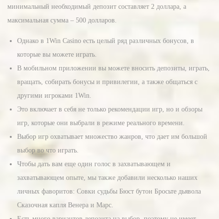
минимальный необходимый депозит составляет 2 доллара, а
максимальная сумма – 500 долларов.
Однако в 1Win Casino есть целый ряд различных бонусов, в
которые вы можете играть.
В мобильном приложении вы можете вносить депозиты, играть,
вращать, собирать бонусы и привилегии, а также общаться с
другими игроками 1Win.
Это включает в себя не только рекомендации игр, но и обзоры
игр, которые они выбрали в режиме реального времени.
Выбор игр охватывает множество жанров, что дает им большой
выбор во что играть.
Чтобы дать вам еще один голос в захватывающем и
захватывающем опыте, мы также добавили несколько наших
личных фаворитов: Совки судьбы Бюст бутон Бросьте дьявола
Сказочная капля Венера и Марс.
Есть много вариантов депозита на выбор, поэтому не имеет