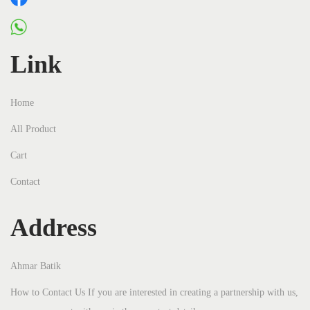
а
з
Link
и
н
о
Home
1
All Product
W
i
Cart
n
Contact
–
A
Address
n
d
Ahmar Batik
r
o
How to Contact Us If you are interested in creating a partnership with us,
i