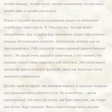
онлайн-баккару, онлайн-крэпс, онлайн-видеопокер, онлайн-кено,
онлайн-кено и онлайн-рок-н-ролл.
Играть в игровые автоматы на реальные деньги на мобильных
устройствах очень просто. В 1Win есть все, что вам может
понадобиться, будь то выбор игр, банковские опции или отличная
команда обслуживания клиентов. Для игроков, которые еще не
присоединились, 1Win предлагает очень хороший приветственный
бонус. Эта акция очень щедрая и заманчивая, а это означает, что
игрокам следует очень серьезно к ней отнестись. Эти слоты имеют
множество фантастических функций, таких как бонусные слоты,
джекпоты и множители.
Дизайн такой же яркий, как неоновая вывеска, и идеально подходит
для украшения фона рабочего стола. Не волнуйтесь — вы не
единственный, кто хотел бы узнать, как будет ваше имя, как только
ваш бизнес будет запущен. Ваша новая учетная запись онлайн-