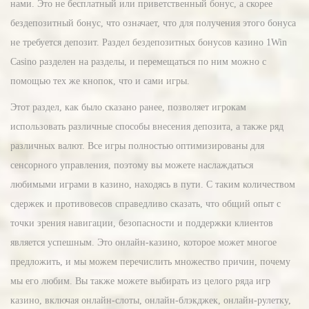
нами. Это не бесплатный или приветственный бонус, а скорее
бездепозитный бонус, что означает, что для получения этого бонуса
не требуется депозит. Раздел бездепозитных бонусов казино 1Win
Casino разделен на разделы, и перемещаться по ним можно с
помощью тех же кнопок, что и сами игры.
Этот раздел, как было сказано ранее, позволяет игрокам
использовать различные способы внесения депозита, а также ряд
различных валют. Все игры полностью оптимизированы для
сенсорного управления, поэтому вы можете наслаждаться
любимыми играми в казино, находясь в пути. С таким количеством
сдержек и противовесов справедливо сказать, что общий опыт с
точки зрения навигации, безопасности и поддержки клиентов
является успешным. Это онлайн-казино, которое может многое
предложить, и мы можем перечислить множество причин, почему
мы его любим. Вы также можете выбирать из целого ряда игр
казино, включая онлайн-слоты, онлайн-блэкджек, онлайн-рулетку,