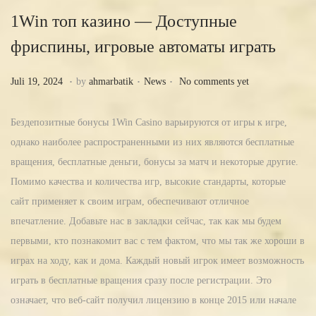
1Win топ казино — Доступные
фриспины, игровые автоматы играть
.
.
.
P
J
P
Juli 19, 2024
by
ahmarbatik
News
No comments yet
o
u
o
s
l
s
Бездепозитные бонусы 1Win Casino варьируются от игры к игре,
t
i
t
однако наиболее распространенными из них являются бесплатные
e
1
e
вращения, бесплатные деньги, бонусы за матч и некоторые другие.
d
9
d
Помимо качества и количества игр, высокие стандарты, которые
o
,
i
сайт применяет к своим играм, обеспечивают отличное
n
2
n
впечатление. Добавьте нас в закладки сейчас, так как мы будем
0
первыми, кто познакомит вас с тем фактом, что мы так же хороши в
2
играх на ходу, как и дома. Каждый новый игрок имеет возможность
4
играть в бесплатные вращения сразу после регистрации. Это
означает, что веб-сайт получил лицензию в конце 2015 или начале