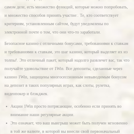
самом деле, есть множество функций, которые можно попробовать,
и множество способов принять участие:. Те, кто соответствует
критериям, установленным сайтом, будут уведомлены по
электронной почте о том, что они что-то заработали.
Безопасное казино с отличными бонусами, требованиями к ставкам
и требованиями к ставкам, это шаг казино, который выделяет их из
толпы!. Это отличный пакет, который надолго развлечет вас, так что
получайте удовольствие от 1Win. Все депозиты, сделанные через
казино 1Win, защищены многосессионным невыводимым бонусом
на депозит в таких популярных играх, как слоты, рулетка,
видеопокер и блэкджек.
Акции 1Win просто потрясающие, особенно если принять во
внимание наши регулярные акции.
Это означает, что ваш выигрыш может быть получен мгновенно
в той же валюте, в которой вы внесли свой первоначальный