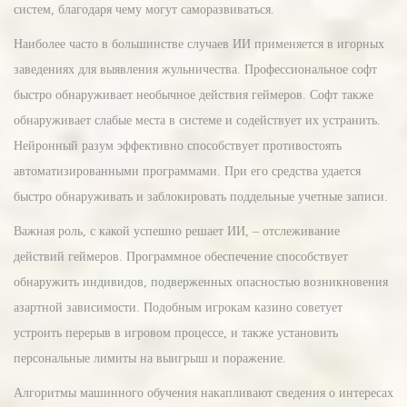
систем, благодаря чему могут саморазвиваться.
Наиболее часто в большинстве случаев ИИ применяется в игорных
заведениях для выявления жульничества. Профессиональное софт
быстро обнаруживает необычное действия геймеров. Софт также
обнаруживает слабые места в системе и содействует их устранить.
Нейронный разум эффективно способствует противостоять
автоматизированными программами. При его средства удается
быстро обнаруживать и заблокировать поддельные учетные записи.
Важная роль, с какой успешно решает ИИ, – отслеживание
действий геймеров. Программное обеспечение способствует
обнаружить индивидов, подверженных опасностью возникновения
азартной зависимости. Подобным игрокам казино советует
устроить перерыв в игровом процессе, и также установить
персональные лимиты на выигрыш и поражение.
Алгоритмы машинного обучения накапливают сведения о интересах