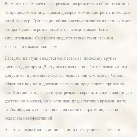
Во момент геймплея игрок реально погружается в обычное казино.
За процессом манипуляциями дилеров можно смотреть с помощью
онлайн-камер. Трансляции обычно осуществляются из разных точек
обзора. Сумма игроков онлайн-трансляций может быть
внушительным. Оно почти сводится только техническими
характеристиками платформы.
Передачи из студий ведутся без перерыва, поскольку крупье
сменяют друг друга. Доступиться вход к онлайн-трансляциям игр
допустимо, применяя телефон, планшет или компьютер. Чтобы
общения с крупье и другими геймерами предлагается применять
чат. Дистрибьюторы реагируют речью. Скорость этапов в лайв-играх
достаточно высокая, но участникам предостаточно времени на то,
чтобы обдумать ставки и вовремя сменить стратегию, если она
оказалась неэффективной.
Азартные игры с живыми дилерами в прежде всего завлекают