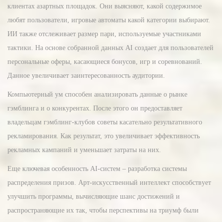
клиентах азартных площадок. Они выясняют, какой содержимое
любят пользователи, игровые автоматы какой категории выбирают.
ИИ также отслеживает размер пари, используемые участниками
тактики. На основе собранной данных AI создает для пользователей
персональные оферы, касающиеся бонусов, игр и соревнований.
Данное увеличивает заинтересованность аудитории.
Компьютерный ум способен анализировать данные о рынке
гэмблинга и о конкурентах. После этого он предоставляет
владельцам гэмблинг-клубов советы касательно результативного
рекламирования. Как результат, это увеличивает эффективность
рекламных кампаний и уменьшает затраты на них.
Еще ключевая особенность AI-систем – разработка системы
распределения призов. Арт-искусственный интеллект способствует
улучшить программы, вычисляющие шанс достижений и
распространяющие их так, чтобы перспективы на триумф были