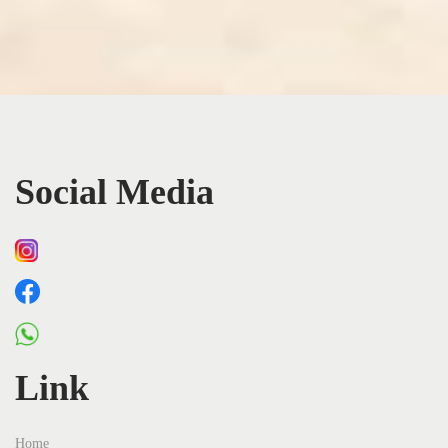
а
н
с
т
в
о
Social Media
в
и
р
т
у
а
л
Link
ь
н
ы
Home