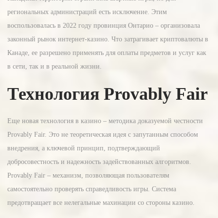
региональных администраций есть исключение. Этим
воспользовалась в 2022 году провинция Онтарио – организовала
законный рынок интернет-казино. Что затрагивает криптовалюты в
Канаде, ее разрешено применять для оплаты предметов и услуг как
в сети, так и в реальной жизни.
Технология Provably Fair
Еще новая технология в казино – методика доказуемой честности
Provably Fair. Это не теоретическая идея с запутанным способом
внедрения, а ключевой принцип, подтверждающий
добросовестность и надежность задействованных алгоритмов.
Provably Fair – механизм, позволяющая пользователям
самостоятельно проверять справедливость игры. Система
предотвращает все нелегальные махинации со стороны казино.