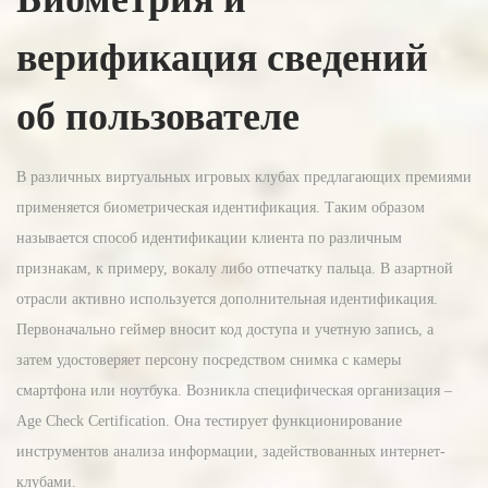
верификация сведений
об пользователе
В различных виртуальных игровых клубах предлагающих премиями
применяется биометрическая идентификация. Таким образом
называется способ идентификации клиента по различным
признакам, к примеру, вокалу либо отпечатку пальца. В азартной
отрасли активно используется дополнительная идентификация.
Первоначально геймер вносит код доступа и учетную запись, а
затем удостоверяет персону посредством снимка с камеры
смартфона или ноутбука. Возникла специфическая организация –
Age Check Certification. Она тестирует функционирование
инструментов анализа информации, задействованных интернет-
клубами.