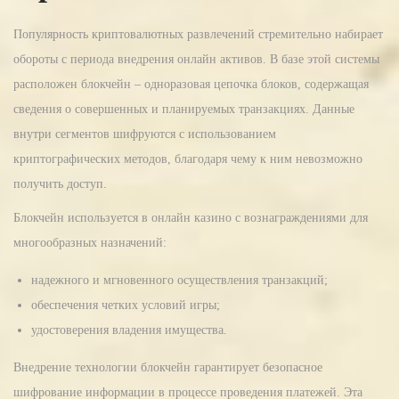
Популярность криптовалютных развлечений стремительно набирает
обороты с периода внедрения онлайн активов. В базе этой системы
расположен блокчейн – одноразовая цепочка блоков, содержащая
сведения о совершенных и планируемых транзакциях. Данные
внутри сегментов шифруются с использованием
криптографических методов, благодаря чему к ним невозможно
получить доступ.
Блокчейн используется в онлайн казино с вознаграждениями для
многообразных назначений:
надежного и мгновенного осуществления транзакций;
обеспечения четких условий игры;
удостоверения владения имущества.
Внедрение технологии блокчейн гарантирует безопасное
шифрование информации в процессе проведения платежей. Эта