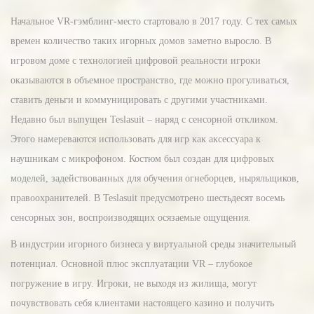
Начальное VR-гэмблинг-место стартовало в 2017 году. С тех самых
времен количество таких игорных домов заметно выросло. В
игровом доме с технологией цифровой реальности игроки
оказываются в объемное пространство, где можно прогуливаться,
ставить деньги и коммуницировать с другими участниками.
Недавно был выпущен Teslasuit – наряд с сенсорной откликом.
Этого намереваются использовать для игр как аксессуара к
наушникам с микрофоном. Костюм был создан для цифровых
моделей, задействованных для обучения огнеборцев, ныряльщиков,
правоохранителей. В Teslasuit предусмотрено шестьдесят восемь
сенсорных зон, воспроизводящих осязаемые ощущения.
В индустрии игорного бизнеса у виртуальной среды значительный
потенциал. Основной плюс эксплуатации VR – глубокое
погружение в игру. Игроки, не выходя из жилища, могут
почувствовать себя клиентами настоящего казино и получить