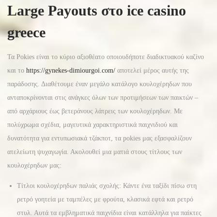
Large Payouts στο ice casino
greece
Τα Pokies είναι το κύριο αξιοθέατο οποιουδήποτε διαδικτυακού καζίνο
και το
https://gynekes-dimiourgoi.com/
αποτελεί μέρος αυτής της
παράδοσης. Διαθέτουμε έναν μεγάλο κατάλογο κουλοχέρηδων που
ανταποκρίνονται στις ανάγκες όλων των προτιμήσεων των παικτών –
από αρχάριους έως βετεράνους λάτρεις των κουλοχέρηδων. Με
πολύχρωμα σχέδια, μαγευτικά χαρακτηριστικά παιχνιδιού και
δυνατότητα για εντυπωσιακά τζάκποτ, τα pokies μας εξασφαλίζουν
ατελείωτη ψυχαγωγία. Ακολουθεί μια ματιά στους τίτλους των
κουλοχέρηδων μας:
Τίτλοι κουλοχέρηδων παλιάς σχολής: Κάντε ένα ταξίδι πίσω στη
ρετρό γοητεία με ταμπέλες με φρούτα, κλασικά εφτά και ρετρό
στυλ. Αυτά τα εμβληματικά παιχνίδια είναι κατάλληλα για παίκτες