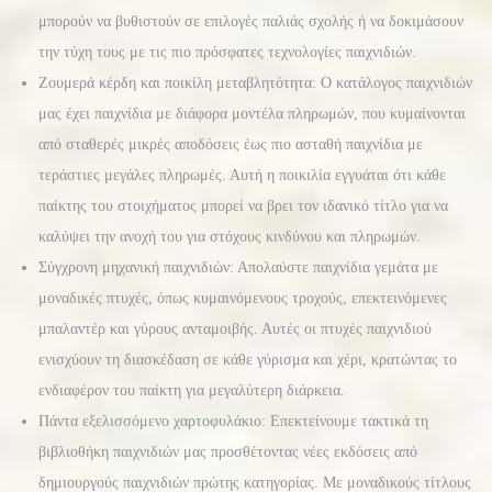
μπορούν να βυθιστούν σε επιλογές παλιάς σχολής ή να δοκιμάσουν
την τύχη τους με τις πιο πρόσφατες τεχνολογίες παιχνιδιών.
Ζουμερά κέρδη και ποικίλη μεταβλητότητα: Ο κατάλογος παιχνιδιών
μας έχει παιχνίδια με διάφορα μοντέλα πληρωμών, που κυμαίνονται
από σταθερές μικρές αποδόσεις έως πιο ασταθή παιχνίδια με
τεράστιες μεγάλες πληρωμές. Αυτή η ποικιλία εγγυάται ότι κάθε
παίκτης του στοιχήματος μπορεί να βρει τον ιδανικό τίτλο για να
καλύψει την ανοχή του για στόχους κινδύνου και πληρωμών.
Σύγχρονη μηχανική παιχνιδιών: Απολαύστε παιχνίδια γεμάτα με
μοναδικές πτυχές, όπως κυμαινόμενους τροχούς, επεκτεινόμενες
μπαλαντέρ και γύρους ανταμοιβής. Αυτές οι πτυχές παιχνιδιού
ενισχύουν τη διασκέδαση σε κάθε γύρισμα και χέρι, κρατώντας το
ενδιαφέρον του παίκτη για μεγαλύτερη διάρκεια.
Πάντα εξελισσόμενο χαρτοφυλάκιο: Επεκτείνουμε τακτικά τη
βιβλιοθήκη παιχνιδιών μας προσθέτοντας νέες εκδόσεις από
δημιουργούς παιχνιδιών πρώτης κατηγορίας. Με μοναδικούς τίτλους