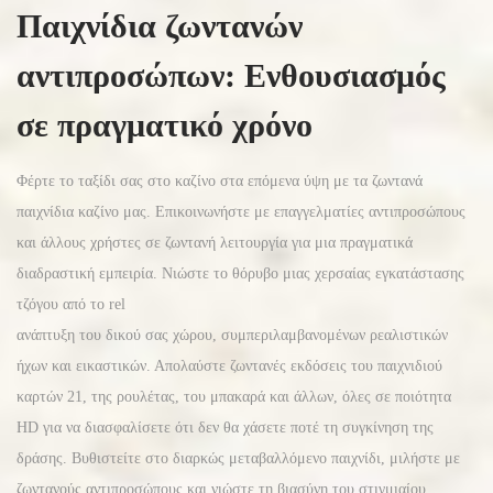
Παιχνίδια ζωντανών
αντιπροσώπων: Ενθουσιασμός
σε πραγματικό χρόνο
Φέρτε το ταξίδι σας στο καζίνο στα επόμενα ύψη με τα ζωντανά
παιχνίδια καζίνο μας. Επικοινωνήστε με επαγγελματίες αντιπροσώπους
και άλλους χρήστες σε ζωντανή λειτουργία για μια πραγματικά
διαδραστική εμπειρία. Νιώστε το θόρυβο μιας χερσαίας εγκατάστασης
τζόγου από το rel
ανάπτυξη του δικού σας χώρου, συμπεριλαμβανομένων ρεαλιστικών
ήχων και εικαστικών. Απολαύστε ζωντανές εκδόσεις του παιχνιδιού
καρτών 21, της ρουλέτας, του μπακαρά και άλλων, όλες σε ποιότητα
HD για να διασφαλίσετε ότι δεν θα χάσετε ποτέ τη συγκίνηση της
δράσης. Βυθιστείτε στο διαρκώς μεταβαλλόμενο παιχνίδι, μιλήστε με
ζωντανούς αντιπροσώπους και νιώστε τη βιασύνη του στιγμιαίου