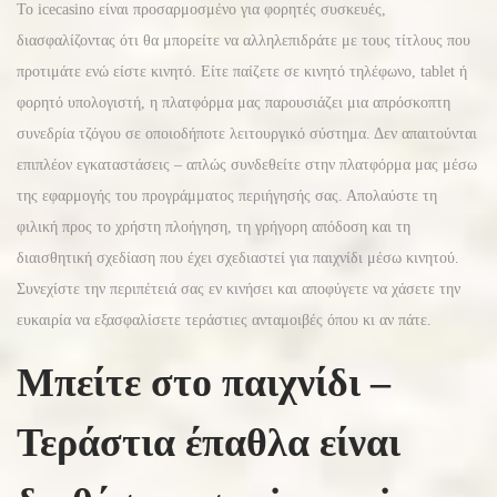
Το icecasino είναι προσαρμοσμένο για φορητές συσκευές,
διασφαλίζοντας ότι θα μπορείτε να αλληλεπιδράτε με τους τίτλους που
προτιμάτε ενώ είστε κινητό. Είτε παίζετε σε κινητό τηλέφωνο, tablet ή
φορητό υπολογιστή, η πλατφόρμα μας παρουσιάζει μια απρόσκοπτη
συνεδρία τζόγου σε οποιοδήποτε λειτουργικό σύστημα. Δεν απαιτούνται
επιπλέον εγκαταστάσεις – απλώς συνδεθείτε στην πλατφόρμα μας μέσω
της εφαρμογής του προγράμματος περιήγησής σας. Απολαύστε τη
φιλική προς το χρήστη πλοήγηση, τη γρήγορη απόδοση και τη
διαισθητική σχεδίαση που έχει σχεδιαστεί για παιχνίδι μέσω κινητού.
Συνεχίστε την περιπέτειά σας εν κινήσει και αποφύγετε να χάσετε την
ευκαιρία να εξασφαλίσετε τεράστιες ανταμοιβές όπου κι αν πάτε.
Μπείτε στο παιχνίδι –
Τεράστια έπαθλα είναι