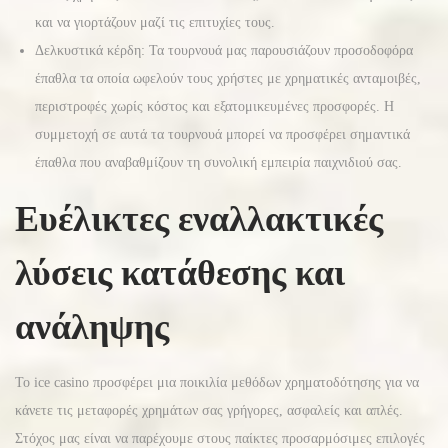
και να γιορτάζουν μαζί τις επιτυχίες τους.
Δελκυστικά κέρδη: Τα τουρνουά μας παρουσιάζουν προσοδοφόρα
έπαθλα τα οποία ωφελούν τους χρήστες με χρηματικές ανταμοιβές,
περιστροφές χωρίς κόστος και εξατομικευμένες προσφορές. Η
συμμετοχή σε αυτά τα τουρνουά μπορεί να προσφέρει σημαντικά
έπαθλα που αναβαθμίζουν τη συνολική εμπειρία παιχνιδιού σας.
Ευέλικτες εναλλακτικές
λύσεις κατάθεσης και
ανάληψης
Το ice casino προσφέρει μια ποικιλία μεθόδων χρηματοδότησης για να
κάνετε τις μεταφορές χρημάτων σας γρήγορες, ασφαλείς και απλές.
Στόχος μας είναι να παρέχουμε στους παίκτες προσαρμόσιμες επιλογές