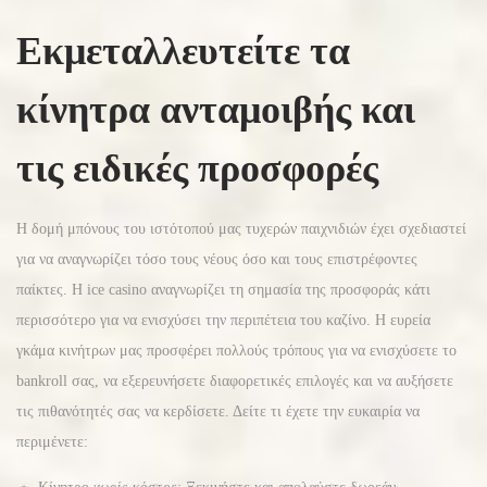
Εκμεταλλευτείτε τα
κίνητρα ανταμοιβής και
τις ειδικές προσφορές
Η δομή μπόνους του ιστότοπού μας τυχερών παιχνιδιών έχει σχεδιαστεί
για να αναγνωρίζει τόσο τους νέους όσο και τους επιστρέφοντες
παίκτες. Η ice casino αναγνωρίζει τη σημασία της προσφοράς κάτι
περισσότερο για να ενισχύσει την περιπέτεια του καζίνο. Η ευρεία
γκάμα κινήτρων μας προσφέρει πολλούς τρόπους για να ενισχύσετε το
bankroll σας, να εξερευνήσετε διαφορετικές επιλογές και να αυξήσετε
τις πιθανότητές σας να κερδίσετε. Δείτε τι έχετε την ευκαιρία να
περιμένετε: