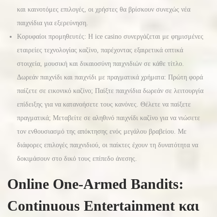
και καινοτόμες επιλογές, οι χρήστες θα βρίσκουν συνεχώς νέα
παιχνίδια για εξερεύνηση.
Κορυφαίοι προμηθευτές: Η ice casino συνεργάζεται με φημισμένες
εταιρείες τεχνολογίας καζίνο, παρέχοντας εξαιρετικά οπτικά
στοιχεία, μουσική και δικαιοσύνη παιχνιδιών σε κάθε τίτλο.
Δωρεάν παιχνίδι και παιχνίδι με πραγματικά χρήματα: Πρώτη φορά
παίζετε σε εικονικό καζίνο; Παίξτε παιχνίδια δωρεάν σε λειτουργία
επίδειξης για να κατανοήσετε τους κανόνες. Θέλετε να παίξετε
πραγματικά; Μεταβείτε σε αληθινό παιχνίδι καζίνο για να νιώσετε
τον ενθουσιασμό της απόκτησης ενός μεγάλου βραβείου. Με
διάφορες επιλογές παιχνιδιού, οι παίκτες έχουν τη δυνατότητα να
δοκιμάσουν στο δικό τους επίπεδο άνεσης.
Online One-Armed Bandits:
Continuous Entertainment και