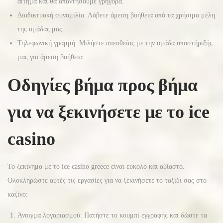
αίτημα και θα απαντήσουμε γρήγορα.
Διαδικτυακή συνομιλία: Λάβετε άμεση βοήθεια από τα χρήσιμα μέλη
της ομάδας μας.
Τηλεφωνική γραμμή: Μιλήστε απευθείας με την ομάδα υποστήριξής
μας για άμεση βοήθεια.
Οδηγίες βήμα προς βήμα
για να ξεκινήσετε με το ice
casino
Το ξεκίνημα με το ice casino greece είναι εύκολο και αβίαστο.
Ολοκληρώστε αυτές τις εργασίες για να ξεκινήσετε το ταξίδι σας στο
καζίνο:
Άνοιγμα λογαριασμού: Πατήστε το κουμπί εγγραφής και δώστε τα