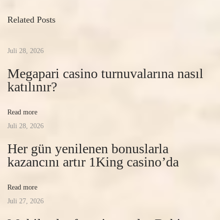
м
Related Posts
с
п
о
Juli 28, 2026
с
Megapari casino turnuvalarına nasıl
о
katılınır?
б
о
Read more
м
Juli 28, 2026
н
а
Her gün yenilenen bonuslarla
й
kazancını artır 1King casino’da
т
и
Read more
с
Juli 27, 2026
а