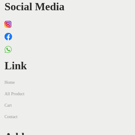
Social Media
и
З
е
р
к
а
л
Link
а
и
и
Home
н
All Product
ы
е
Cart
м
Contact
е
т