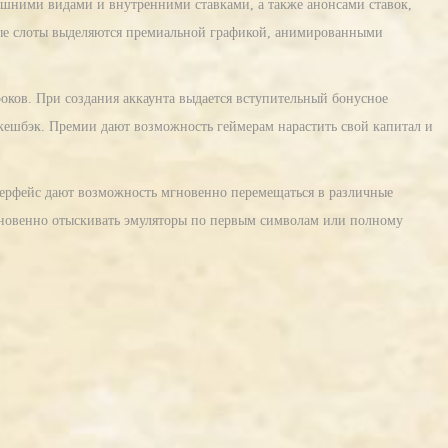
ешними видами и внутренними ставками, а также анонсами ставок,
емые слоты выделяются премиальной графикой, анимированными
оков. При создания аккаунта выдается вступительный бонусное
 кешбэк. Премии дают возможность геймерам нарастить свой капитал и
терфейс дают возможность мгновенно перемещаться в различные
мгновенно отыскивать эмуляторы по первым символам или полному