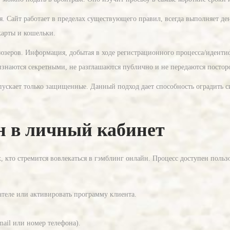
. Сайт работает в пределах существующего правил, всегда выполняет де
арты и кошельки.
зеров. Информация, добытая в ходе регистрационного процесса/идентиф
знаются секретными, не разглашаются публично и не передаются посто
ускает только защищенные. Данный подход дает способность оградить с
н в личный кабинет
, кто стремится вовлекаться в гэмблинг онлайн. Процесс доступен пользо
ателе или активировать программу клиента.
ail или номер телефона).