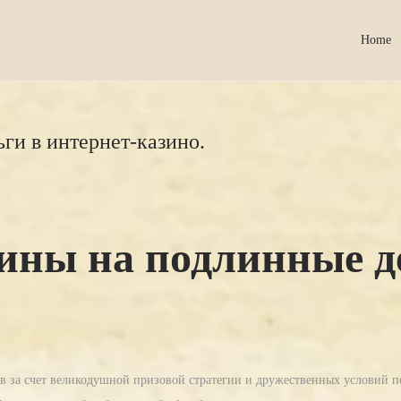
Home
и в интернет-казино.
ы на подлинные де
в за счет великодушной призовой стратегии и дружественных условий по