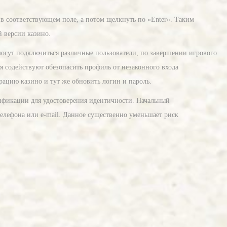
 соответствующем поле, а потом щелкнуть по «Enter». Таким
й версии казино.
огут подключиться различные пользователи, по завершении игрового
я содействуют обезопасить профиль от незаконного входа
рацию казино и тут же обновить логин и пароль.
ификации для удостоверения идентичности. Начальный
елефона или e-mail. Данное существенно уменьшает риск