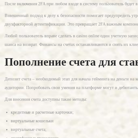
После включения 2FA при любом входе в систему пользователь будет 
Взвешенный подход к делу к безопасности помогает предупредить утр
двухфакторной аутентификации. Это превращает 2FA важным компоне
Любой пользователь вправе сделать в casino online один учетную за
шанса на возврат. Финансы на счетах останавливаются и снять их клие
Пополнение счета для ста
Депозит счета – необходимый этап для начала гейминга на деньги на
аудитории. Попробовать свои умения на платформе могут и дебютанты
Для внесения счета доступны такие методы:
кредитные и расчетные карточки;
виртуальные кошельки
виртуальные счета;