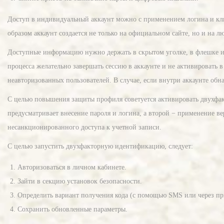
Доступ в индивидуальный аккаунт можно с применением логина и клю
образом аккаунт создается не только на официальном сайте, но и на 
Доступные информацию нужно держать в скрытом уголке, в флешке ил
процесса желательно завершать сессию в аккаунте и не активировать 
неавторизованных пользователей. В случае, если внутри аккаунте обн
С целью повышения защиты профиля советуется активировать двухфа
предусматривает внесение пароля и логина, а второй − применение 
несанкционированного доступа к учетной записи.
С целью запустить двухфакторную идентификацию, следует:
Авторизоваться в личном кабинете.
Зайти в секцию установок безопасности.
Определить вариант получения кода (с помощью SMS или через пр
Сохранить обновленные параметры.