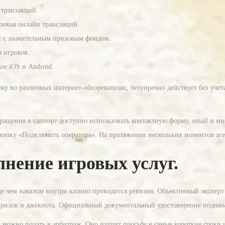
 транзакций.
лючая онлайн трансляций.
и с значительным призовым фондом.
 игроков.
зе iOS и Android.
ку во различных интернет-обозревателях, безупречно действует без уче
ращения в саппорт доступно использовать контактную форму, email и мн
кнопку «Подключить оператора». На протяжении нескольких моментов аге
нение игровых услуг.
де чем началом внутри казино проводится ревизия. Объективный эксперт
 призов и джекпота. Официальный документальный удостоверение поднима
 можно подать в арбитраж. Оно изучит просьбу в самые короткие сроки и