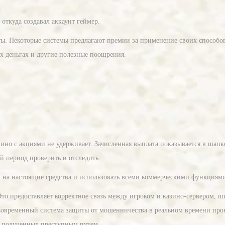
 откуда создавал аккаунт геймер.
Некоторые системы предлагают премии за применение своих способов д
х деньгах и другие полезные поощрения.
зино с акциями не удерживает. Зачисленная выплата показывается в шап
й период проверить и отследить.
 на настоящие средства и использовать всеми коммерческими функциями
Это предоставляет корректное связь между игроком и казино-сервером, 
Современный система защиты от мошенничества в реальном времени пров
, полученных преступным путем.