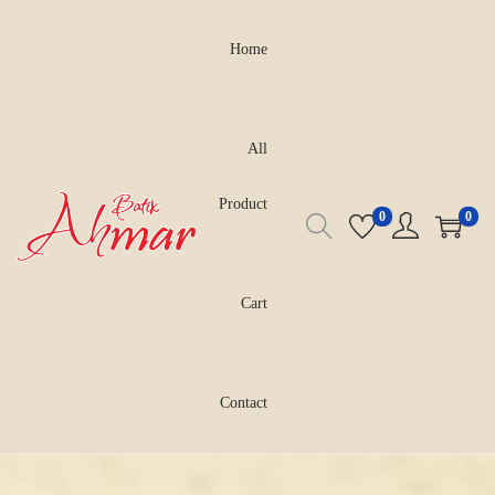
Home
All
Product
0
0
Cart
Contact