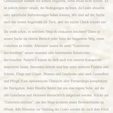
Gemeinschaft können wir schnell reagieren, wenn etwas nicht stimmt. Es
ist jedoch immer ratsam, die Bedingungen zu lesen, da Codes ablaufen
oder spezifische Anforderungen haben können. Wir sind auf der Suche
nach den besten Angeboten für Dich, aber ein kurzer Check schadet nie!
Du weißt schon, in welchem Shop du einkaufen möchtest? Dann ist
unsere Suche im oberen Bereich jeder Seite der bequemste Weg, einen
Gutschein zu finden. Alternativ kannst du unter “Gutscheine
durchstöbern” unsere neuesten oder beliebtesten Rabattcodes
durchsuchen. Natürlich kannst du dich auch von unseren Kategorien
inspirieren lassen. Besonders beliebt sind hier unter anderem Fashion und
Schuhe, Flüge und Urlaub, Blumen und Geschenke oder auch Gesundheit
und Pflege. Eine alphabetische Übersicht aller Partnershops komplettiert
die Navigation. Jeder Händler besitzt bei uns eine eigene Seite, auf der
alle Gutscheine und Aktionen übersichtlich aufgelistet werden. Klicke auf
“Gutschein einlösen”, um den Shop in einem neuen Browserfenster zu
öffnen. Alle Hinweise zur Nutzung des Codes werden dir nach dem Klick