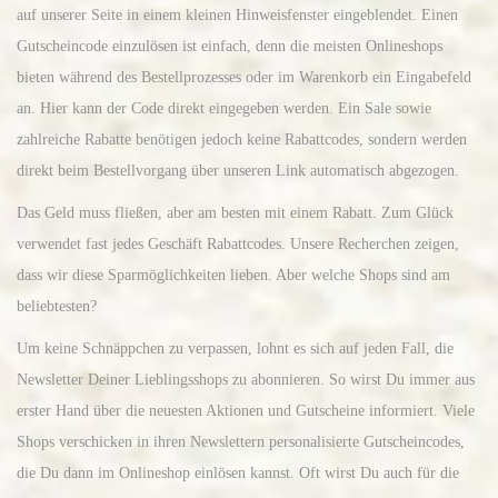
auf unserer Seite in einem kleinen Hinweisfenster eingeblendet. Einen
Gutscheincode einzulösen ist einfach, denn die meisten Onlineshops
bieten während des Bestellprozesses oder im Warenkorb ein Eingabefeld
an. Hier kann der Code direkt eingegeben werden. Ein Sale sowie
zahlreiche Rabatte benötigen jedoch keine Rabattcodes, sondern werden
direkt beim Bestellvorgang über unseren Link automatisch abgezogen.
Das Geld muss fließen, aber am besten mit einem Rabatt. Zum Glück
verwendet fast jedes Geschäft Rabattcodes. Unsere Recherchen zeigen,
dass wir diese Sparmöglichkeiten lieben. Aber welche Shops sind am
beliebtesten?
Um keine Schnäppchen zu verpassen, lohnt es sich auf jeden Fall, die
Newsletter Deiner Lieblingsshops zu abonnieren. So wirst Du immer aus
erster Hand über die neuesten Aktionen und Gutscheine informiert. Viele
Shops verschicken in ihren Newslettern personalisierte Gutscheincodes,
die Du dann im Onlineshop einlösen kannst. Oft wirst Du auch für die