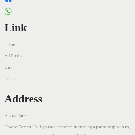
Link
Home
All Product
Cart
Contact
Address
Ahmar Batik
How to Contact Us If you are interested in creating a partnership with us,