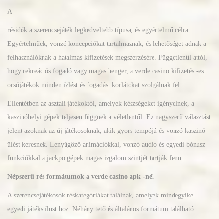
A
résidők a szerencsejáték legkedveltebb típusa, és egyértelmű célra.
Egyértelműek, vonzó koncepciókat tartalmaznak, és lehetőséget adnak a
felhasználóknak a hatalmas kifizetések megszerzésére. Függetlenül attól,
hogy rekreációs fogadó vagy magas henger, a verde casino kifizetés -es
orsójátékok minden ízlést és fogadási korlátokat szolgálnak fel.
Ellentétben az asztali játékoktól, amelyek készségeket igényelnek, a
kaszinóhelyi gépek teljesen függnek a véletlentől. Ez nagyszerű választást
jelent azoknak az új játékosoknak, akik gyors tempójú és vonzó kaszinó
ülést keresnek. Lenyűgöző animációkkal, vonzó audio és egyedi bónusz
funkciókkal a jackpotgépek magas izgalom szintjét tartják fenn.
Népszerű rés formátumok a verde casino apk -nél
A szerencsejátékosok réskategóriákat találnak, amelyek mindegyike
egyedi játékstílust hoz. Néhány tető és általános formátum található: