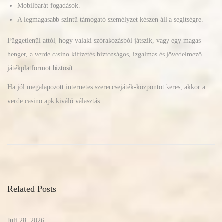
Mobilbarát fogadások.
A legmagasabb szintű támogató személyzet készen áll a segítségre.
Függetlenül attól, hogy valaki szórakozásból játszik, vagy egy magas
henger, a verde casino kifizetés biztonságos, izgalmas és jövedelmező
játékplatformot biztosít.
Ha jól megalapozott internetes szerencsejáték-központot keres, akkor a
verde casino apk kiváló választás.
c
r
y
p
t
Related Posts
o
c
u
Juli 28, 2026