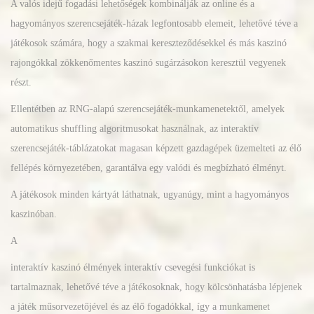
A valós idejű fogadási lehetőségek kombinálják az online és a
hagyományos szerencsejáték-házak legfontosabb elemeit, lehetővé téve a
játékosok számára, hogy a szakmai kereszteződésekkel és más kaszinó
rajongókkal zökkenőmentes kaszinó sugárzásokon keresztül vegyenek
részt.
Ellentétben az RNG-alapú szerencsejáték-munkamenetektől, amelyek
automatikus shuffling algoritmusokat használnak, az interaktív
szerencsejáték-táblázatokat magasan képzett gazdagépek üzemelteti az élő
fellépés környezetében, garantálva egy valódi és megbízható élményt.
A játékosok minden kártyát láthatnak, ugyanúgy, mint a hagyományos
kaszinóban.
A
interaktív kaszinó élmények interaktív csevegési funkciókat is
tartalmaznak, lehetővé téve a játékosoknak, hogy kölcsönhatásba lépjenek
a játék műsorvezetőjével és az élő fogadókkal, így a munkamenet