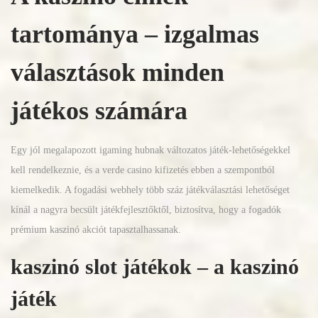
tartománya – izgalmas
választások minden
játékos számára
Egy jól megalapozott igaming hubnak változatos játék-lehetőségekkel
kell rendelkeznie, és a verde casino kifizetés ebben a szempontból
kiemelkedik. A fogadási webhely több száz játékválasztási lehetőséget
kínál a nagyra becsült játékfejlesztőktől, biztosítva, hogy a fogadók
prémium kaszinó akciót tapasztalhassanak.
kaszinó slot játékok – a kaszinó
játék