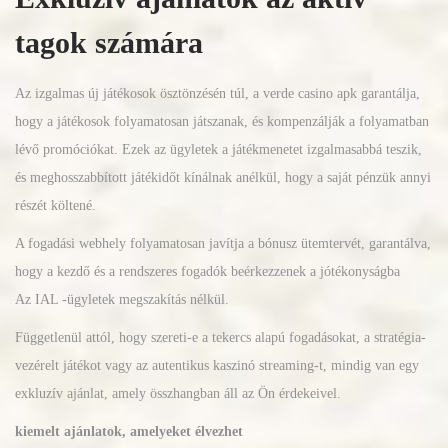
tagok számára
Az izgalmas új játékosok ösztönzésén túl, a verde casino apk garantálja,
hogy a játékosok folyamatosan játszanak, és kompenzálják a folyamatban
lévő promóciókat. Ezek az ügyletek a játékmenetet izgalmasabbá teszik,
és meghosszabbított játékidőt kínálnak anélkül, hogy a saját pénzük annyi
részét költené.
A fogadási webhely folyamatosan javítja a bónusz ütemtervét, garantálva,
hogy a kezdő és a rendszeres fogadók beérkezzenek a jótékonyságba
Az IAL -ügyletek megszakítás nélkül.
Függetlenül attól, hogy szereti-e a tekercs alapú fogadásokat, a stratégia-
vezérelt játékot vagy az autentikus kaszinó streaming-t, mindig van egy
exkluzív ajánlat, amely összhangban áll az Ön érdekeivel.
kiemelt ajánlatok, amelyeket élvezhet