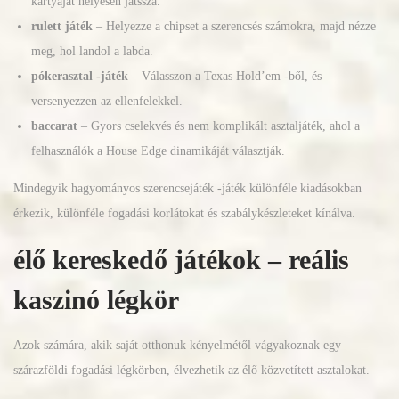
kártyáját helyesen játssza.
rulett játék
– Helyezze a chipset a szerencsés számokra, majd nézze
meg, hol landol a labda.
pókerasztal -játék
– Válasszon a Texas Hold’em -ből, és
versenyezzen az ellenfelekkel.
baccarat
– Gyors cselekvés és nem komplikált asztaljáték, ahol a
felhasználók a House Edge dinamikáját választják.
Mindegyik hagyományos szerencsejáték -játék különféle kiadásokban
érkezik, különféle fogadási korlátokat és szabálykészleteket kínálva.
élő kereskedő játékok – reális
kaszinó légkör
Azok számára, akik saját otthonuk kényelmétől vágyakoznak egy
szárazföldi fogadási légkörben, élvezhetik az élő közvetített asztalokat.