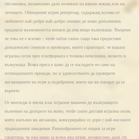
обстановка, независимо дали почивате на вашия лежащ или на
летището. Обширният игрен репертоар, съдържащ всичко-от
любимите най-добри най-добри снимки до нови допълнения,
предлагат възможността винаги да има нещо вълнуващо. Въпреки
че това не е всичко – verde online casino също така предоставя
доходоносни стимули и промоции, които гарантират, че вашата
игрална сесия чрез платформата е толкова печеливша, колкото и
вълнуваща. Всяка преса е шанс да се насладите не само на
потенциалните приходи, но и удоволствието да проверите
ангажирането на игри и подобрения, които ще ви накарат да се
върнете.
От винтидж и висок клас игрални машини до вълнуващото
вълнение на дилърите на живо, verde casino доставя игрална сесия,
която напълно ви ангажира, конкурирайки се дори с най-високите
традиционни заведения. Разнообразието от опции за игри
гарантира, че има нещо за всеки вид играч, независимо дали сте