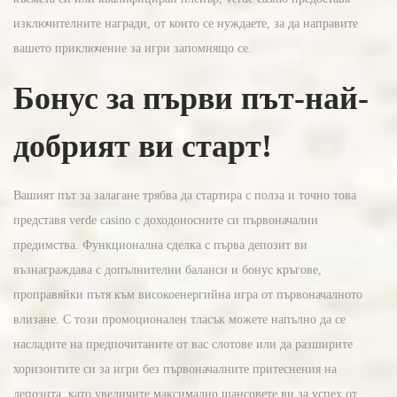
изключителните награди, от които се нуждаете, за да направите
вашето приключение за игри запомнящо се.
Бонус за първи път-най-
добрият ви старт!
Вашият път за залагане трябва да стартира с полза и точно това
представя verde casino с доходоносните си първоначални
предимства. Функционална сделка с първа депозит ви
възнаграждава с допълнителни баланси и бонус кръгове,
проправяйки пътя към високоенергийна игра от първоначалното
влизане. С този промоционален тласък можете напълно да се
насладите на предпочитаните от вас слотове или да разширите
хоризонтите си за игри без първоначалните притеснения на
депозита, като увеличите максимално шансовете ви за успех от