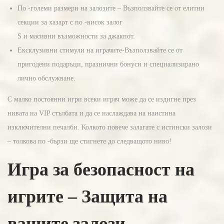
По -големи размери на залозите – Възползвайте се от елитни
секции за хазарт с по -висок залог
S и масивни възможности за джакпот.
Ексклузивни стимули на играчите-Възползвайте се от
пригодени подаръци, празнични бонуси и специализирано
лично обслужване.
С малко постоянни игри всеки играч може да се издигне през
нивата на VIP стълбата и да се наслаждава на наистина
изключителни печалби. Колкото повече залагате с истински залози
– толкова по -бързи ще стигнете до следващото ниво!
Игра за безопасност на
игрите – Защита на
вашите залози