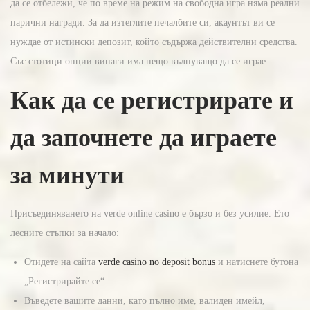
да се отбележи, че по време на режим на свободна игра няма реални
парични награди. За да изтеглите печалбите си, акаунтът ви се
нуждае от истински депозит, който съдържа действителни средства.
Със стотици опции винаги има нещо вълнуващо да се играе.
Как да се регистрирате и
да започнете да играете
за минути
Присъединяването на verde online casino е бързо и без усилие. Ето
лесните стъпки за начало:
Отидете на сайта
verde casino no deposit bonus
и натиснете бутона
„Регистрирайте се“.
Въведете вашите данни, като пълно име, валиден имейл,