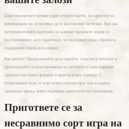
Дори експертните играчи удрят студени магии, но офертите за
компенсации ви позволяват да се възстановят частично. При нас
застрахователните програми за залагане предлагат опция за
възстановяване, като гарантират, че получавате нещо обратно и
поддържате опита си в казино.
Как работи? Продължавайте да се въртите, залагате и печелете и
претендирайте за възстановяване на загубите си като парични
средства или бонус фондове в края на всяка седмица. С
безрисковите игри за игри всеки игрален кръг има вградена
предпазна мрежа, която подобрява цялостното ви изживяване.
Пригответе се за
несравнимо сорт игра на