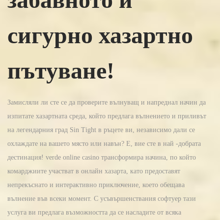
сигурно хазартно
пътуване!
Замисляли ли сте се да проверите вълнуващ и напреднал начин да
изпитате хазартната среда, който предлага вълнението и приливът
на легендарния град Sin Tight в ръцете ви, независимо дали се
охлаждате на вашето място или навън? Е, вие сте в най -добрата
дестинация! verde online casino трансформира начина, по който
комарджиите участват в онлайн хазарта, като предоставят
непрекъснато и интерактивно приключение, което обещава
вълнение във всеки момент. С усъвършенствания софтуер тази
услуга ви предлага възможността да се насладите от всяка