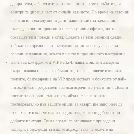
да празнува, а бонусите, управлявани от време и събития, са
електрифицираща част от онлайн казиното. По време на сезонни
събития или ексклузивни дати, нашият сайт за залагания
въвежда сезонни промоции и ексклузивни оферти, които
обхващат тези поводи в стил. Следете за тези сезонни сделки,
тъй като те предоставят вълнуващ начин за осигуряване на
големи изплащания, докато влизате в празничното настроение.
Ползи за комарджия и VIP Perks-В нашата онлайн хазартна
къща, толкова повече се обзалагате, толкова повече извличате
ползите, благодарение на VIP предимствата и бонусите от най-
високо ниво, предоставени за дългосрочните участници. Докато
постигате основни етапи през сайта и се ангажирате
последователно във вашите опции за хазарт, ще започнете да
отключвате изключителни предимства, които подобряват по-
добрите приходи. Тези награди се отличават с пригодени
награди, подходящи за вашия подход, така че можете да