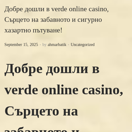
Добре дошли в verde online casino,
Сърцето на забавното и сигурно
хазартно пътуване!
.
.
P
P
September 15, 2025
by
ahmarbatik
Uncategorized
o
o
s
s
Добре дошли в
t
t
e
e
verde online casino,
d
d
o
i
n
n
Сърцето на
забавното и