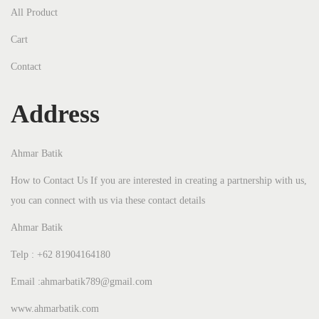
M
All Product
o
Cart
s
t
Contact
b
e
Address
t
i
Ahmar Batik
l
How to Contact Us If you are interested in creating a partnership with us,
e
you can connect with us via these contact details
A
r
Ahmar Batik
t
Telp : +62 81904164180
i
r
Email :ahmarbatik789@gmail.com
i
www.ahmarbatik.com