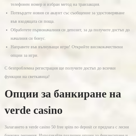
телефонен номер и избран метод на транзакция.
Потвърдете новия си акаунт със съобщение за удостоверяване
във входящата си поща.
Обработете първоначалния си депозит, за да получите достъп до
началния си бонус.
Направете във вълнуващи игри! Открийте висококачествени
опции за игри.
С безпроблемна регистрация ще получите достъп до всички
функции на светкавица!
Опции за банкиране на
verde casino
Залагането в verde casino 50 free spins no deposit се предлага с лесни
банкови решения. Използвайте различни опции за финансиране и