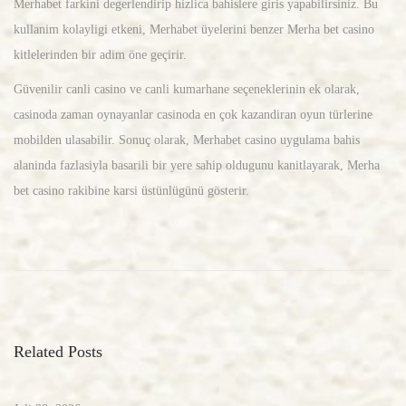
Merhabet farkini degerlendirip hizlica bahislere giris yapabilirsiniz. Bu
kullanim kolayligi etkeni, Merhabet üyelerini benzer Merha bet casino
kitlelerinden bir adim öne geçirir.
Güvenilir canli casino ve canli kumarhane seçeneklerinin ek olarak,
casinoda zaman oynayanlar casinoda en çok kazandiran oyun türlerine
mobilden ulasabilir. Sonuç olarak, Merhabet casino uygulama bahis
alaninda fazlasiyla basarili bir yere sahip oldugunu kanitlayarak, Merha
bet casino rakibine karsi üstünlügünü gösterir.
U
n
d
e
r
Related Posts
s
t
a