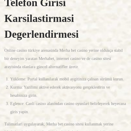
Telefon Girisi
Karsilastirmasi
Degerlendirmesi
Online casino türkiye arenasinda Merha bet casino yerine oldukça stabil
bir deneyim yaratan Merhabet, internet casino ve de casino sitesi
arayisinda olanlara güncel alternatifler üretir.
Yükleme: Portal kullanilarak mobil aygitiniza çalisan sürümü kurun.
Kurma: Yazilimi aktive ederek aktivasyonu gerçeklestirin ve
hesabiniza girin.
Eglence: Canli casino alanindan casino oyunlari belirleyerek heyecana
giris yapin.
Talimatlari uygulayarak, Merha bet casino sitesi kullanmak yerine