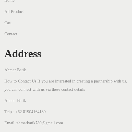
Home
i
All Product
d
Cart
e
f
Contact
o
r
Address
U
S
Ahmar Batik
B
How to Contact Us If you are interested in creating a partnership with us,
e
you can connect with us via these contact details
t
t
Ahmar Batik
o
Telp : +62 81904164180
r
s
Email :ahmarbatik789@gmail.com
А