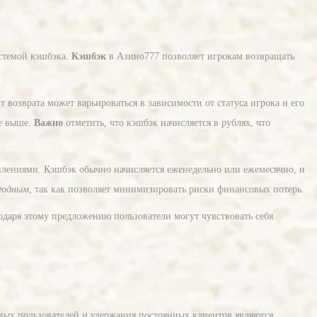
истемой кэшбэка.
Кэшбэк
в Азино777 позволяет игрокам возвращать
возврата может варьироваться в зависимости от статуса игрока и его
ще выше.
Важно
отметить, что кэшбэк начисляется в рублях, что
оплениями. Кэшбэк обычно начисляется еженедельно или ежемесячно, и
ыгодным
, так как позволяет минимизировать риски финансовых потерь.
одаря этому предложению пользователи могут чувствовать себя
ых пользователей и удержания постоянных клиентов являются