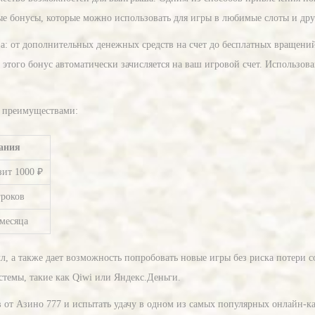
е бонусы, которые можно использовать для игры в любимые слоты и дру
: от дополнительных денежных средств на счет до бесплатных вращений 
е этого бонус автоматически зачисляется на ваш игровой счет. Использ
х преимуществами:
ания
ит 1000 ₽
гроков
 месяца
л, а также дает возможность попробовать новые игры без риска потери с
стемы, такие как Qiwi или Яндекс.Деньги.
 от Азино 777 и испытать удачу в одном из самых популярных онлайн-к