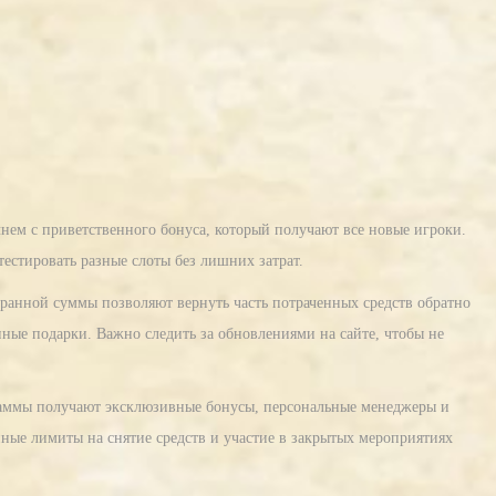
нем с приветственного бонуса, который получают все новые игроки.
тестировать разные слоты без лишних затрат.
ранной суммы позволяют вернуть часть потраченных средств обратно
нные подарки. Важно следить за обновлениями на сайте, чтобы не
граммы получают эксклюзивные бонусы, персональные менеджеры и
ные лимиты на снятие средств и участие в закрытых мероприятиях