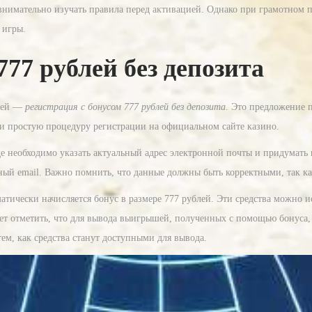
внимательно изучать правила перед активацией. Однако при грамотном 
 игры.
77 рублей без депозита
елей —
регистрация с бонусом 777 рублей без депозита
. Это предложение 
ти простую процедуру регистрации на официальном сайте казино.
де необходимо указать актуальный адрес электронной почты и придумать
нный email. Важно помнить, что данные должны быть корректными, так 
тически начисляется бонус в размере 777 рублей. Эти средства можно и
ует отметить, что для вывода выигрышей, полученных с помощью бонуса
ем, как средства станут доступными для вывода.