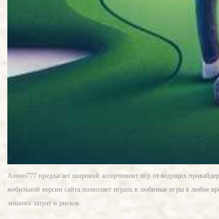
Азино777 предлагает широкий ассортимент игр от ведущих провайдеро
мобильной версии сайта позволяет играть в любимые игры в любое вр
лишних затрат и рисков.