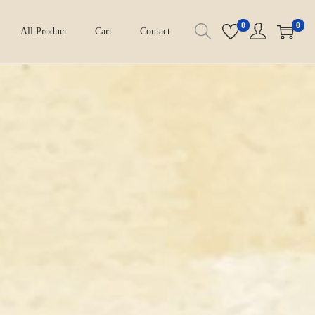
0
0
All Product
Cart
Contact