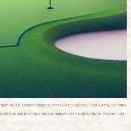
й графикой и захватывающим игровым процессом. Кроме того, наличие
можность для новичков начать знакомство с миром онлайн-казино без