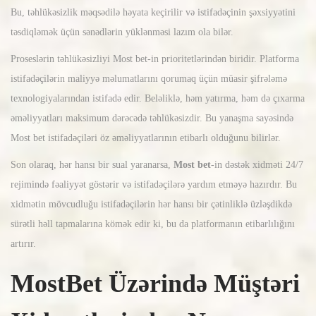
Bu, təhlükəsizlik məqsədilə həyata keçirilir və istifadəçinin şəxsiyyətini
təsdiqləmək üçün sənədlərin yüklənməsi lazım ola bilər.
Proseslərin təhlükəsizliyi Most bet-in prioritetlərindən biridir. Platforma
istifadəçilərin maliyyə məlumatlarını qorumaq üçün müasir şifrələmə
texnologiyalarından istifadə edir. Beləliklə, həm yatırma, həm də çıxarma
əməliyyatları maksimum dərəcədə təhlükəsizdir. Bu yanaşma sayəsində
Most bet istifadəçiləri öz əməliyyatlarının etibarlı olduğunu bilirlər.
Son olaraq, hər hansı bir sual yaranarsa,
Most bet
-in dəstək xidməti 24/7
rejimində fəaliyyət göstərir və istifadəçilərə yardım etməyə hazırdır. Bu
xidmətin mövcudluğu istifadəçilərin hər hansı bir çətinliklə üzləşdikdə
sürətli həll tapmalarına kömək edir ki, bu da platformanın etibarlılığını
artırır.
MostBet Üzərində Müştəri