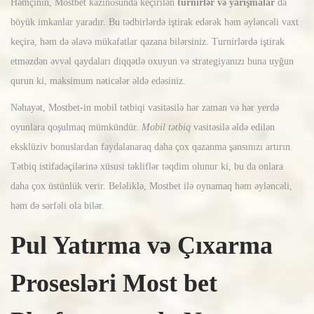
Həmçinin, Mostbet kazinosunda keçirilən
turnirlər və yarışmalar
da
böyük imkanlar yaradır. Bu tədbirlərdə iştirak edərək həm əyləncəli vaxt
keçirə, həm də əlavə mükafatlar qazana bilərsiniz. Turnirlərdə iştirak
etməzdən əvvəl qaydaları diqqətlə oxuyun və strategiyanızı buna uyğun
qurun ki, maksimum nəticələr əldə edəsiniz.
Nəhayət, Mostbet-in mobil tətbiqi vasitəsilə hər zaman və hər yerdə
oyunlara qoşulmaq mümkündür.
Mobil tətbiq
vasitəsilə əldə edilən
eksklüziv bonuslardan faydalanaraq daha çox qazanma şansınızı artırın.
Tətbiq istifadəçilərinə xüsusi təkliflər təqdim olunur ki, bu da onlara
daha çox üstünlük verir. Beləliklə, Mostbet ilə oynamaq həm əyləncəli,
həm də sərfəli ola bilər.
Pul Yatırma və Çıxarma
Prosesləri Most bet