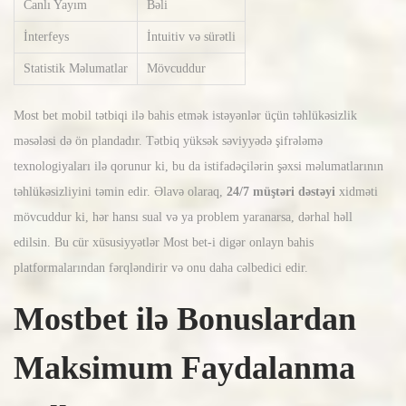
Canlı Yayım
Bəli
İnterfeys
İntuitiv və sürətli
Statistik Məlumatlar
Mövcuddur
Most bet mobil tətbiqi ilə bahis etmək istəyənlər üçün təhlükəsizlik
məsələsi də ön plandadır. Tətbiq yüksək səviyyədə şifrələmə
texnologiyaları ilə qorunur ki, bu da istifadəçilərin şəxsi məlumatlarının
təhlükəsizliyini təmin edir. Əlavə olaraq,
24/7 müştəri dəstəyi
xidməti
mövcuddur ki, hər hansı sual və ya problem yaranarsa, dərhal həll
edilsin. Bu cür xüsusiyyətlər Most bet-i digər onlayn bahis
platformalarından fərqləndirir və onu daha cəlbedici edir.
Mostbet ilə Bonuslardan
Maksimum Faydalanma