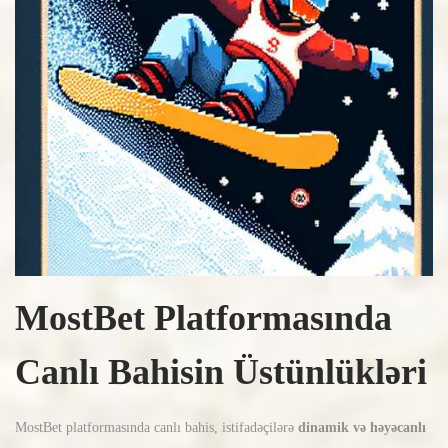
MostBet Platformasında
Canlı Bahisin Üstünlükləri
MostBet platformasında canlı bahis, istifadəçilərə
dinamik və həyəcanlı