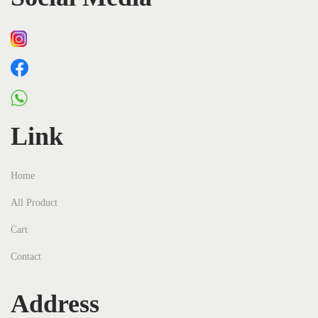
a
r
d
a
n
m
Link
a
k
s
Home
i
All Product
m
Cart
u
m
Contact
f
a
Address
y