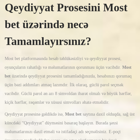
Qeydiyyat Prosesini Most
bet üzərində necə
Tamamlayırsınız?
Most bet platformasında hesab təhlükəsizliyi və qeydiyyat prosesi,
oyunçuların rahatlığı və məlumatlarının qorunması üçün vacibdir.
Most
bet
üzərində qeydiyyat prosesini tamamladığınızda, hesabınızı qorumaq
üçün bəzi addımları atmaq lazımdır. İlk olaraq, güclü parol seçmək
vacibdir. Güclü parol ən azı 8 simvoldan ibarət olmalı və böyük hərflər,
kiçik hərflər, rəqəmlər və xüsusi simvolları əhatə etməlidir.
Qeydiyyat prosesinə gəldikdə isə,
Most bet
saytına daxil olduqda, sağ üst
küncdəki “Qeydiyyat” düyməsini basaraq başlayın. Burada şəxsi
məlumatlarınızı daxil etməli və istifadəçi adı seçməlisiniz. E-poçt