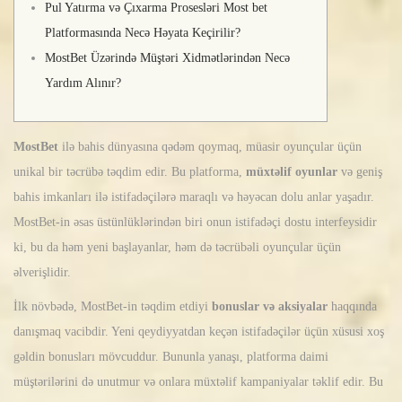
Pul Yatırma və Çıxarma Prosesləri Most bet
Platformasında Necə Həyata Keçirilir?
MostBet Üzərində Müştəri Xidmətlərindən Necə
Yardım Alınır?
MostBet
ilə bahis dünyasına qədəm qoymaq, müasir oyunçular üçün
unikal bir təcrübə təqdim edir. Bu platforma,
müxtəlif oyunlar
və geniş
bahis imkanları ilə istifadəçilərə maraqlı və həyəcan dolu anlar yaşadır.
MostBet-in əsas üstünlüklərindən biri onun istifadəçi dostu interfeysidir
ki, bu da həm yeni başlayanlar, həm də təcrübəli oyunçular üçün
əlverişlidir.
İlk növbədə, MostBet-in təqdim etdiyi
bonuslar və aksiyalar
haqqında
danışmaq vacibdir. Yeni qeydiyyatdan keçən istifadəçilər üçün xüsusi xoş
gəldin bonusları mövcuddur. Bununla yanaşı, platforma daimi
müştərilərini də unutmur və onlara müxtəlif kampaniyalar təklif edir. Bu