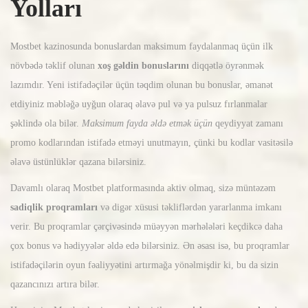
Yolları
Mostbet kazinosunda bonuslardan maksimum faydalanmaq üçün ilk
növbədə təklif olunan
xoş gəldin bonuslarını
diqqətlə öyrənmək
lazımdır. Yeni istifadəçilər üçün təqdim olunan bu bonuslar, əmanət
etdiyiniz məbləğə uyğun olaraq əlavə pul və ya pulsuz fırlanmalar
şəklində ola bilər.
Maksimum fayda əldə etmək üçün
qeydiyyat zamanı
promo kodlarından istifadə etməyi unutmayın, çünki bu kodlar vasitəsilə
əlavə üstünlüklər qazana bilərsiniz.
Davamlı olaraq Mostbet platformasında aktiv olmaq, sizə müntəzəm
sadiqlik proqramları
və digər xüsusi təkliflərdən yararlanma imkanı
verir. Bu proqramlar çərçivəsində müəyyən mərhələləri keçdikcə daha
çox bonus və hədiyyələr əldə edə bilərsiniz. Ən əsası isə, bu proqramlar
istifadəçilərin oyun fəaliyyətini artırmağa yönəlmişdir ki, bu da sizin
qazancınızı artıra bilər.