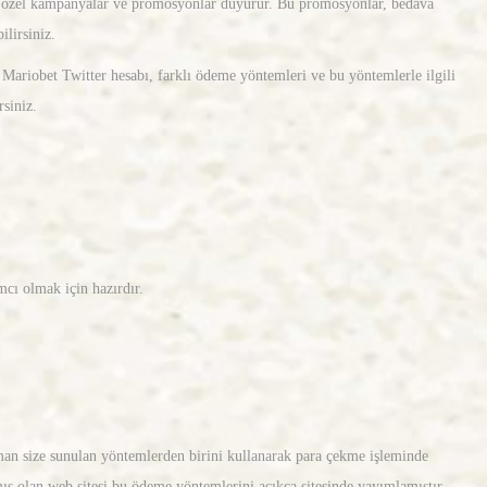
 sık özel kampanyalar ve promosyonlar duyurur. Bu promosyonlar, bedava
ilirsiniz.
. Mariobet Twitter hesabı, farklı ödeme yöntemleri ve bu yöntemlerle ilgili
siniz.
cı olmak için hazırdır.
zaman size sunulan yöntemlerden birini kullanarak para çekme işleminde
mış olan web sitesi bu ödeme yöntemlerini açıkça sitesinde yayımlamıştır.