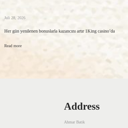
Juli 28, 2026
Her gün yenilenen bonuslarla kazancını artır 1King casino’da
Read more
Address
Ahmar Batik