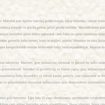
n. Mariobet yeni üyelere özel hoş geldin bonusu, kayıp bonusları, yatırım bonus
oldukça kolaydır ve çevrim şartları şeffaf şekilde belirtilir. Mariobet mobil pl
ayıcı üzerinden siteye erişim sağlayarak canlı bahis ve casino oyunlarını oynaya
n güvenilir bahis siteleri, bahis stratejileri, oranlar, tahminler ve daha fazlas
tli spor kategorilerinde sunulan birbirinden farklı bahis seçenekleriyle, heyecan
imine sahiptirler. Mariobet, genç kullanıcıları korumak ve güvenli bir bahis ortam
termektedir. Mariobet’in güvenilirliği ve lisanslı yapısı, genç kullanıcıların
k tasarlanmış bahis seçenekleri ve yüksek kazanç şansıyla, yeni başlayanlar ve
ları ve güncellemeleri duyurarak kullanıcıların oyun deneyimlerini yenilemeleri
rinizi gizli tutuyoruz. Eğer hala 18 yaşın altındaysanız, çevrenizdeki yetişkinl
kibine canlı sohbet üzerinden anında ulaşabilirsiniz. Hesap işlemleri, bonus ta