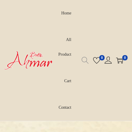
Home
All
Product
0
0
Cart
Contact