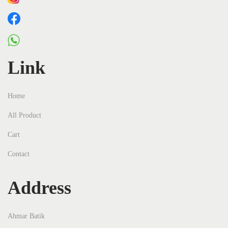
Link
Home
All Product
Cart
Contact
Address
Ahmar Batik