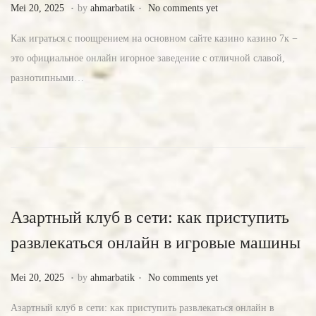
.
.
P
M
Mei 20, 2025
by
ahmarbatik
No comments yet
o
e
Как играться с поощрением на основном сайте казино казино 7к −
s
i
это официальное онлайн игорное заведение с отличной славой,
t
2
разнотипными…
e
3
d
,
o
2
n
0
2
5
Азартный клуб в сети: как приступить
развлекаться онлайн в игровые машины
.
.
P
M
Mei 20, 2025
by
ahmarbatik
No comments yet
o
e
Азартный клуб в сети: как приступить развлекаться онлайн в
s
i