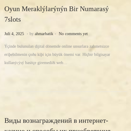
Oyun Meraklýlarýnýn Bir Numarasý
7slots
.
.
P
J
Juli 4, 2025
by
ahmarbatik
No comments yet
o
u
Ýçinde bulunulan dijital dönemde online unsurlara zahmetsizce
s
l
eriþebilmenin çoðu kiþi için büyük önemi var. Hiçbir bilgisayar
t
i
kullanýcýsý basitçe giremediði web…
e
4
d
,
o
2
n
0
2
5
Виды вознаграждений в интернет-