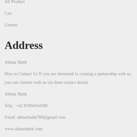
All Product
Cart
Contact
Address
Ahmar Batik
How to Contact Us If you are interested in creating a partnership with us,
you can connect with us via these contact details
Ahmar Batik
Telp : +62 81904164180
Email :ahmarbatik789@gmail.com
www.ahmarbatik.com