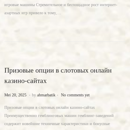
игровые машины Стремительное и беспощадное рост интернет-
t
2
азартных игр привело к тому,…
e
3
d
,
o
2
n
0
2
5
Призовые опции в слотовых онлайн
казино-сайтах
.
.
P
M
Mei 20, 2025
by
ahmarbatik
No comments yet
o
e
Призовые опции в слотовых онлайн казино-сайтах
s
i
Преимущественно гемблинговых машин гемблинг-заведений
t
2
содержит новейшие техничные характеристики и бонусные
e
3