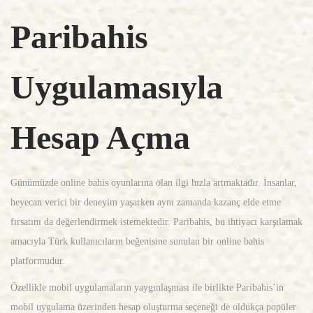
Paribahis
Uygulamasıyla
Hesap Açma
Günümüzde online bahis oyunlarına olan ilgi hızla artmaktadır. İnsanlar,
heyecan verici bir deneyim yaşarken aynı zamanda kazanç elde etme
fırsatını da değerlendirmek istemektedir. Paribahis, bu ihtiyacı karşılamak
amacıyla Türk kullanıcıların beğenisine sunulan bir online bahis
platformudur.
Özellikle mobil uygulamaların yaygınlaşması ile birlikte Paribahis’in
mobil uygulama üzerinden hesap oluşturma seçeneği de oldukça popüler