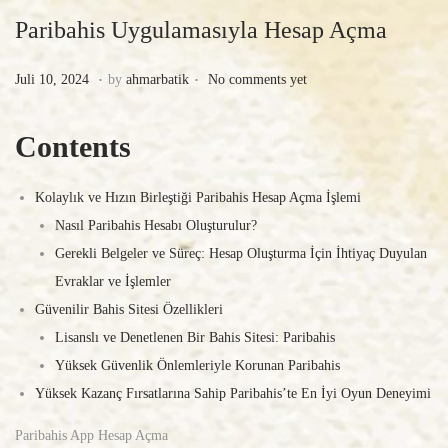
Paribahis Uygulamasıyla Hesap Açma
.
.
P
J
Juli 10, 2024
by
ahmarbatik
No comments yet
o
u
s
l
Contents
t
i
e
1
Kolaylık ve Hızın Birleştiği Paribahis Hesap Açma İşlemi
d
1
Nasıl Paribahis Hesabı Oluşturulur?
o
,
Gerekli Belgeler ve Süreç: Hesap Oluşturma İçin İhtiyaç Duyulan
n
2
Evraklar ve İşlemler
0
Güvenilir Bahis Sitesi Özellikleri
2
Lisanslı ve Denetlenen Bir Bahis Sitesi: Paribahis
4
Yüksek Güvenlik Önlemleriyle Korunan Paribahis
Yüksek Kazanç Fırsatlarına Sahip Paribahis’te En İyi Oyun Deneyimi
Paribahis App Hesap Açma