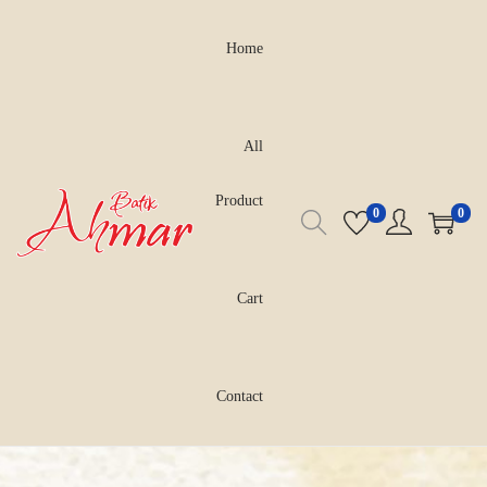
Home
All
Product
0
0
Cart
Contact