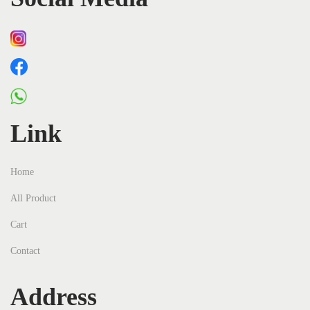
Link
Home
All Product
Cart
Contact
Address