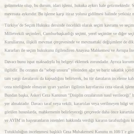
gelinmekte olup, bu durum, idari işlemi, hukuka aykırı hale getirmektedir. S
mevzuata aykırıdır. Bu işleme karşı itiraz yoluna gidilmesi halinde yetkisiz 
Türkiye’de Seçim Hukuku dersinde öncelikli olarak seçim kavramı ve seçimlere
Milletvekili seçimleri, Cumhurbaşkanlığı seçimi, yerel seçimler ve diğer se
Kurullarına, ilişkili mevzuat çerçevesinde ve mevzuattaki değişimlere de di
Kararları ile seçim hukukunu ilgilendiren Anayasa Mahkemesi ve Avrupa İnsa
Davacı bunu ispat maksadıyla bu belgeyi eklemek zorundadır. Ayrıca kurumun r
ilgilidir. Bu cezanın da “sebep unsuru” yönünden ağır ve bariz sakatlık içer
tam yargı davalarını da kapsadığını belirterek, bu tür davaların inceleme kab
ceza niteliğinde olmayan uyarı yazıları ilgilinin kayıtlarına ceza olarak iş
Bundan başka, Askeri Ceza Kanunun “Disiplin cezalarının nasıl verileceği”
yer almaktadır. Davacı taraf veya vekili, karartılan veya verilmeyen bilgi v
görülen hususlarda, mahkemenin belirleyeceği çerçevede daha önce karartıla
ve AYİM’in başvuranların istemleri hakkında verdiği kararın tarafsızlığını 
Tutukluluğun incelenmesi başlıklı Ceza Muhakemesi Kanunu m.108/1’e göre “