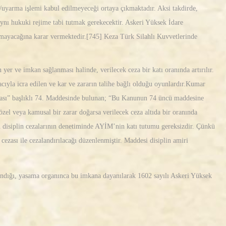
arı/uyarma işlemi kabul edilmeyeceği ortaya çıkmaktadır. Aksi takdirde,
aynı hukuki rejime tabi tutmak gerekecektir. Askeri Yüksek İdare
lamayacağına karar vermektedir.[745] Keza Türk Silahlı Kuvvetlerinde
er ve imkan sağlanması halinde, verilecek ceza bir katı oranında artırılır.
ıyla icra edilen ve kar ve zararın talihe bağlı olduğu oyunlardır.Kumar
ması” başlıklı 74. Maddesinde bulunan; “Bu Kanunun 74 üncü maddesine
e özel veya kamusal bir zarar doğarsa verilecek ceza altıda bir oranında
n disiplin cezalarının denetiminde AYİM’nin katı tutumu gereksizdir. Çünkü
ezası ile cezalandırılacağı düzenlenmiştir. Maddesi disiplin amiri
anındığı, yasama organınca bu imkana dayanılarak 1602 sayılı Askeri Yüksek