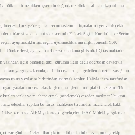
yük mülki amirine aitken işyerinin doğrudan kolluk tarafından kapatılması
.
ilinecek, Türkiye’de güncel seçim sistemi tartışmalarına yer verilecektir.
 Seçimlerin idaresi ve denetiminden sorumlu Yüksek Seçim Kurulu’na ve Seçim
le seçim uyuşmazlıklarına, seçim uyuşmazlıklarına ilişkin önemli YSK
 hükümler dersi, aynı zamanda ceza hukukuna giriş niteliği taşımaktadır.
n yakından ilgisi olmadığı gibi, kurumla ilgili değil doğrudan davacıyla
an tam yargı davalarında, disiplin cezaları için getirilen denetim yasağının
lmayan uyarı yazılarını birbirinden ayırmak zordur. Haliyle idare tarafından
 uyarı yazılarının ceza olarak işlenmesi işlemlerini iptal etmektedir[789].
 ve bunları tenkit ve muaheze etmek (azarlamak) cezadan sayılmaz” hükmü
itiraz edebilir. Yapılan bu itiraz, mahkeme tarafından incelenerek haklı
uz/Türkiye kararında AİHM yukarıdaki gerekçeler ile AYİM’deki yargılamanın
tuzar günlük süreler itibarıyla tutukluluk halinin devamının gerekip