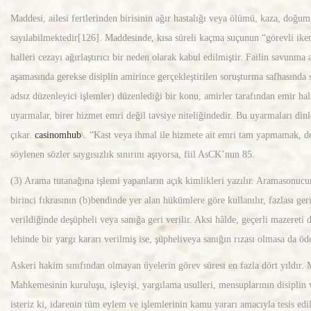
Maddesi, ailesi fertlerinden birisinin ağır hastalığı veya ölümü, kaza, doğu
sayılabilmektedir[126]. Maddesinde, kısa süreli kaçma suçunun “görevli ike
halleri cezayı ağırlaştırıcı bir neden olarak kabul edilmiştir. Failin savu
aşamasında gerekse disiplin amirince gerçekleştirilen soruşturma safhasında 
adsız düzenleyici işlemler) düzenlediği bir konu, amirler tarafından emir hal
uyarmalar, birer hizmet emri değil tavsiye niteliğindedir. Bu uyarmaları dinl
çıkar.
casinomhub
\. “Kast veya ihmal ile hizmete ait emri tam yapmamak, de
söylenen sözler saygısızlık sınırını aşıyorsa, fiil AsCK’nun 85.
(3) Arama tutanağına işlemi yapanların açık kimlikleri yazılır. Aramason
birinci fıkrasının (b)bendinde yer alan hükümlere göre kullanılır, fazlası g
verildiğinde deşüpheli veya sanığa geri verilir. Aksi hâlde, geçerli mazeret
lehinde bir yargı kararı verilmiş ise, şüpheliveya sanığın rızası olmasa da ö
Askeri hakim sınıfından olmayan üyelerin görev süresi en fazla dört yıldır.
Mahkemesinin kuruluşu, işleyişi, yargılama usulleri, mensuplarının disiplin
isteriz ki, idarenin tüm eylem ve işlemlerinin kamu yararı amacıyla tesis ed