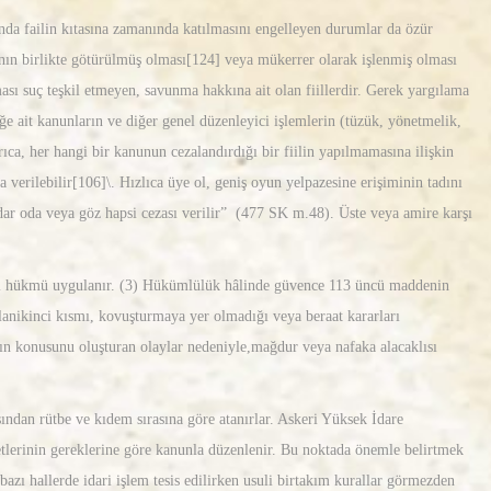
ında failin kıtasına zamanında katılmasını engelleyen durumlar da özür
nın birlikte götürülmüş olması[124] veya mükerrer olarak işlenmiş olması
sı suç teşkil etmeyen, savunma hakkına ait olan fiillerdir. Gerek yargılama
ğe ait kanunların ve diğer genel düzenleyici işlemlerin (tüzük, yönetmelik,
rıca, her hangi bir kanunun cezalandırdığı bir fiilin yapılmamasına ilişkin
 verilebilir[106]\. Hızlıca üye ol, geniş oyun yelpazesine erişiminin tadını
adar oda veya göz hapsi cezası verilir” (477 SK m.48). Üste veya amire karşı
ası hükmü uygulanır. (3) Hükümlülük hâlinde güvence 113 üncü maddenin
olanikinci kısmı, kovuşturmaya yer olmadığı veya beraat kararları
anın konusunu oluşturan olaylar nedeniyle,mağdur veya nafaka alacaklısı
ından rütbe ve kıdem sırasına göre atanırlar. Askeri Yüksek İdare
etlerinin gereklerine göre kanunla düzenlenir. Bu noktada önemle belirtmek
azı hallerde idari işlem tesis edilirken usuli birtakım kurallar görmezden