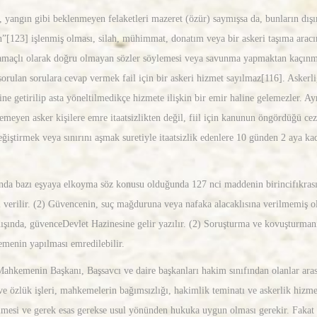
m, yangın gibi beklenmeyen felaketleri mazeret (özür) saymışsa da, bunların dış
n”[123] işlenmiş olması, silah, mühimmat, donatım veya bir askeri taşıma aracı
nma amaçlı olarak doğru olmayan sözler söylemesi veya savunma yapmaktan kaçınma
sorulan sorulara cevap vermek fail için bir askeri hizmet sayılmaz[116]. Askerli
ine getirilip asta yöneltilmedikçe hizmete ilişkin bir emir haline gelemezler. Ay
emeyen asker kişilere emre itaatsizlikten değil, fiil için kanunun öngördüğü ceza
ğiştirmek veya sınırını aşmak suretiyle itaatsizlik edenlere 10 günden 2 aya k
ucunda bazı eşyaya elkoyma söz konusu olduğunda 127 nci maddenin birincifıkr
eri verilir. (2) Güvencenin, suç mağduruna veya nafaka alacaklısına verilmemiş 
i dışında, güvenceDevlet Hazinesine gelir yazılır. (2) Soruşturma ve kovuşturm
demenin yapılması emredilebilir.
 Mahkemenin Başkanı, Başsavcı ve daire başkanları hakim sınıfından olanlar aras
 ve özlük işleri, mahkemelerin bağımsızlığı, hakimlik teminatı ve askerlik hizm
ilmesi ve gerek esas gerekse usul yönünden hukuka uygun olması gerekir. Fakat b