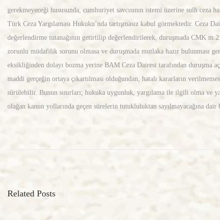
gerekmeyeceği hususunda, cumhuriyet savcısının istemi üzerine sulh ceza ha
Türk Ceza Yargılaması Hukuku’nda tartışmasız kabul görmektedir. Ceza Dair
değerlendirme tutanağının getirtilip değerlendirilerek, duruşmada CMK m.2
zorunlu müdafilik sorunu olmasa ve duruşmada mutlaka hazır bulunması ger
eksikliğinden dolayı bozma yerine BAM Ceza Dairesi tarafından duruşma açı
maddi gerçeğin ortaya çıkartılması olduğundan, hatalı kararların verilmemesi 
sürülebilir. Bunun sınırları; hukuka uygunluk, yargılama ile ilgili olma 
olağan kanun yollarında geçen sürelerin tutukluluktan sayılmayacağına dair b
И
г
Related Posts
р