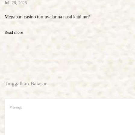
Juli 28, 2026
о
Megapari casino turnuvalarına nasıl katılınır?
Read more
в
ы
е
Tinggalkan Balasan
у
с