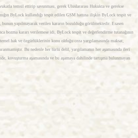
ukatla temsil ettirip savunması, gerek Uluslararası Hukukta ve gerekse
ığın ByLock kullandığı tespit edilen GSM hattına ilişkin ByLock tespit ve
n, bunun yapılmayarak verilen kararın bozulduğu görülmektedir. Esasen
a bozma kararı verilemese idi, ByLock tespit ve değerlendirme tutanağının
 temel hak ve özgürlüklerinin konu olduğu ceza yargılamasında maksat;
 aranmamıştır. Bu nedenle her türlü delil, yargılamanın her aşamasında ileri
rinde, kovuşturma aşamasında ve bu aşamaya dahilinde tartışma bulunmayan