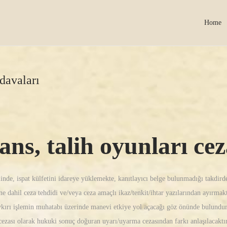
Home
 davaları
ans, talih oyunları ce
inde, ispat külfetini idareye yüklemekte, kanıtlayıcı belge bulunmadığı takdirde
isine dahil ceza tehdidi ve/veya ceza amaçlı ikaz/tenkit/ihtar yazılarından ayırm
ırı işlemin muhatabı üzerinde manevi etkiye yol açacağı göz önünde bulundurulur
zası olarak hukuki sonuç doğuran uyarı/uyarma cezasından farkı anlaşılacaktır