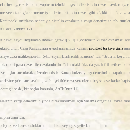
da, her uyarıcı işlemin, yaptırım tehdidi taşısa bile disiplin cezası sayılan uy
irme veya izne göndermeme işlemlerini, disiplin cezası gibi telakki etmek veya 
anundaki sınırlama nedeniyle disiplin cezalarının yargı denetimine tabi tutu
eri Ceza Kanunu 171.
rı haydi haydi uygulayabilmeleri gerekir[379]. Çocukların kumar oynaması için y
ine hükmolunur. Ceza Kanununun uygulanmasında kumar,
mostbet türkiye giriş
amac
asliye ceza mahkemesidir. 5411 sayılı Bankacılık Kanunu’nun “İtibarın korun
dar adli para cezası ile cezalandırılır.Yukarıdaki fıkrada yazılı fiil neticesind
avranışlar suç olarak düzenlenmiştir. Kanaatimizce yargı denetimine kapalı ola
esine göre suç sayılmış ve bu şekilde ceza verenlerin beş seneye kadar hapis c
 kapatmış ise de, bir başka kanunla, AsCK’nun 111.
ezalarının yargı denetimi dışında bırakılabilmesi için yasama organına imkan t
siplin amiridir.
elçilik ve konsolosluklarına da ihbar veya şikâyette bulunulabilir.