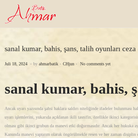
sanal kumar, bahis, şans, talih oyunları ceza
.
.
.
P
J
P
Juli 18, 2024
by
ahmarbatik
CHjun
No comments yet
o
u
o
s
l
s
sanal kumar, bahis, ş
t
i
t
e
1
e
d
9
d
Ancak uyarı yazısında şahsi haklara saldırı niteliğinde ifadeler bulunması hal
o
,
i
uyarı işlemlerini, yukarıda açıklanan ikili tasnifin, özellikle ikinci kategor
n
2
n
olması gibi ikinci grubun da manevi etki doğurmasıdır. Ancak her hukuka ayk
0
Kanunda manevi yaptırım olarak öngörülmekle resen ve her zaman disiplin ce