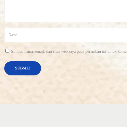
т
р
о
Simpan nama, email, dan situs web saya pada peramban ini untuk komen
й
с
т