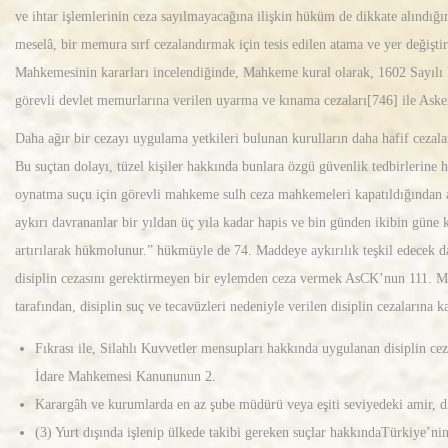
2
ve ihtar işlemlerinin ceza sayılmayacağına ilişkin hüküm de dikkate alındığın
4
meselâ, bir memura sırf cezalandırmak için tesis edilen atama ve yer değişt
Mahkemesinin kararları incelendiğinde, Mahkeme kural olarak, 1602 Sayılı K
görevli devlet memurlarına verilen uyarma ve kınama cezaları[746] ile Ask
Daha ağır bir cezayı uygulama yetkileri bulunan kurulların daha hafif cezala
Bu suçtan dolayı, tüzel kişiler hakkında bunlara özgü güvenlik tedbirler
oynatma suçu için görevli mahkeme sulh ceza mahkemeleri kapatıldığından 
aykırı davrananlar bir yıldan üç yıla kadar hapis ve bin günden ikibin güne ka
artırılarak hükmolunur.” hükmüyle de 74. Maddeye aykırılık teşkil edecek d
disiplin cezasını gerektirmeyen bir eylemden ceza vermek AsCK’nun 111. Madd
tarafından, disiplin suç ve tecavüzleri nedeniyle verilen disiplin cezalarına
Fıkrası ile, Silahlı Kuvvetler mensupları hakkında uygulanan disiplin c
İdare Mahkemesi Kanununun 2.
Karargâh ve kurumlarda en az şube müdürü veya eşiti seviyedeki amir, di
(3) Yurt dışında işlenip ülkede takibi gereken suçlar hakkındaTürkiye’nin 