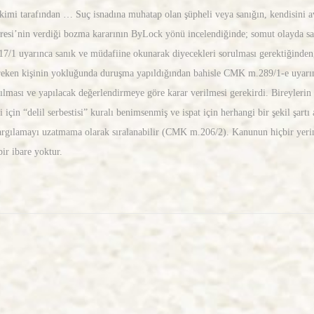
kimi tarafından … Suç isnadına muhatap olan şüpheli veya sanığın, kendisini av
esi’nin verdiği bozma kararının ByLock yönü incelendiğinde; somut olayda san
17/1 uyarınca sanık ve müdafiine okunarak diyecekleri sorulması gerektiğinde
eken kişinin yokluğunda duruşma yapıldığından bahisle CMK m.289/1-e uyarınc
lması ve yapılacak değerlendirmeye göre karar verilmesi gerekirdi. Bireylerin
için “delil serbestisi” kuralı benimsenmiş ve ispat için herhangi bir şekil şartı
ve yargılamayı uzatmama olarak sıralanabilir (CMK m.206/2). Kanunun hiçbir ye
ir ibare yoktur.