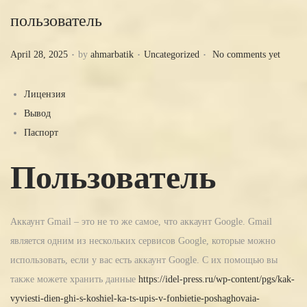
пользователь
.
.
.
P
P
April 28, 2025
by
ahmarbatik
Uncategorized
No comments yet
o
o
s
s
Лицензия
t
t
Вывод
e
e
Паспорт
d
d
Пользователь
o
i
n
n
Аккаунт Gmail – это не то же самое, что аккаунт Google. Gmail
является одним из нескольких сервисов Google, которые можно
использовать, если у вас есть аккаунт Google. С их помощью вы
также можете хранить данные
https://idel-press.ru/wp-content/pgs/kak-
vyviesti-dien-ghi-s-koshiel-ka-ts-upis-v-fonbietie-poshaghovaia-