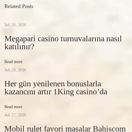
Related Posts
ж
е
н
Juli 28, 2026
и
Megapari casino turnuvalarına nasıl
е
katılınır?
л
и
Read more
ц
Juli 28, 2026
а
스
Her gün yenilenen bonuslarla
포
kazancını artır 1King casino’da
츠
베
Read more
팅
Juli 27, 2026
Mobil rulet favori masalar Bahiscom