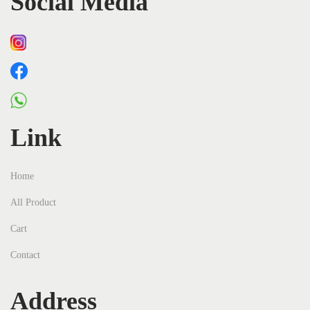
Social Media
Link
Home
All Product
Cart
Contact
Address