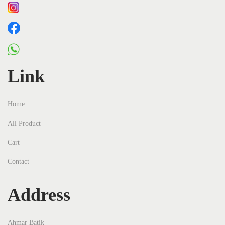
Link
Home
All Product
Cart
Contact
Address
Ahmar Batik