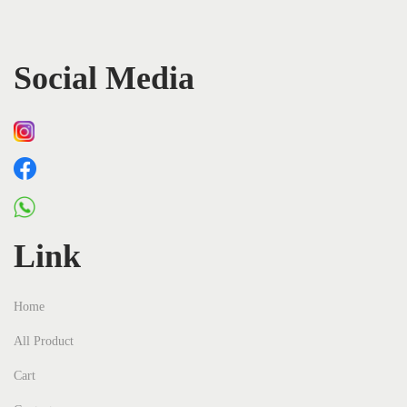
l
u
ğ
Social Media
u
n
u
b
a
ş
l
Link
a
t
Home
All Product
Cart