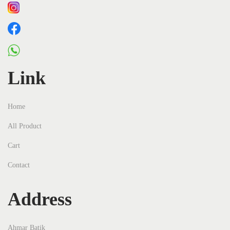
Link
Home
All Product
Cart
Contact
Address
Ahmar Batik